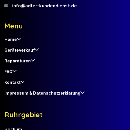
info@adler-kundendienst.de
M
e
n
u
Home
Geräteverkauf
Reparaturen
FAQ
Kontakt
Impressum & Datenschutzerklärung
R
u
h
r
g
e
b
i
e
t
Bochum