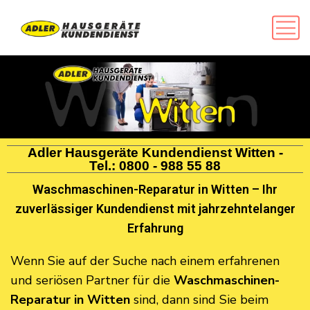
Adler Hausgeräte Kundendienst Witten -
Tel.:
0800 - 988 55 88
Waschmaschinen-Reparatur in Witten – Ihr
zuverlässiger Kundendienst mit jahrzehntelanger
Erfahrung
Wenn Sie auf der Suche nach einem erfahrenen
und seriösen Partner für die
Waschmaschinen-
Reparatur in Witten
sind, dann sind Sie beim