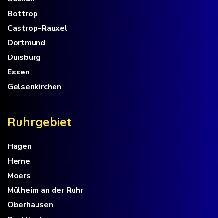
Bottrop
Castrop-Rauxel
Dortmund
Duisburg
Essen
Gelsenkirchen
R
u
h
r
g
e
b
i
e
t
Hagen
Herne
Moers
Mülheim an der Ruhr
Oberhausen